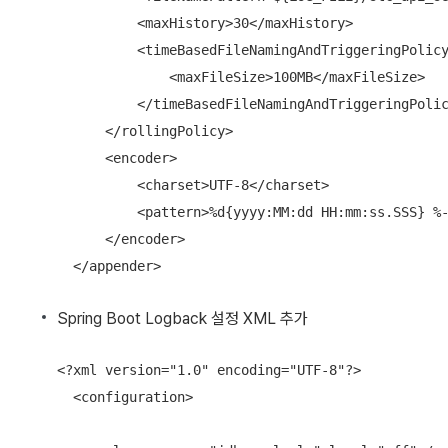
          <maxHistory>30</maxHistory>

          <timeBasedFileNamingAndTriggeringPolicy
              <maxFileSize>100MB</maxFileSize>

          </timeBasedFileNamingAndTriggeringPolic
      </rollingPolicy>

      <encoder>

          <charset>UTF-8</charset>

          <pattern>%d{yyyy:MM:dd HH:mm:ss.SSS} %-
      </encoder>

  </appender>
Spring Boot Logback 설정 XML 추가
<?xml version="1.0" encoding="UTF-8"?>

  <configuration>
