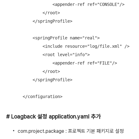
              <appender-ref ref="CONSOLE"/>

          </root>

      </springProfile>

      <springProfile name="real">

          <include resource="log/file.xml" />

          <root level="info">

              <appender-ref ref="FILE"/>

          </root>

      </springProfile>

  </configuration>
# Loagback 설정 application.yaml 추가
com.project.package : 프로젝트 기본 패키지로 설정