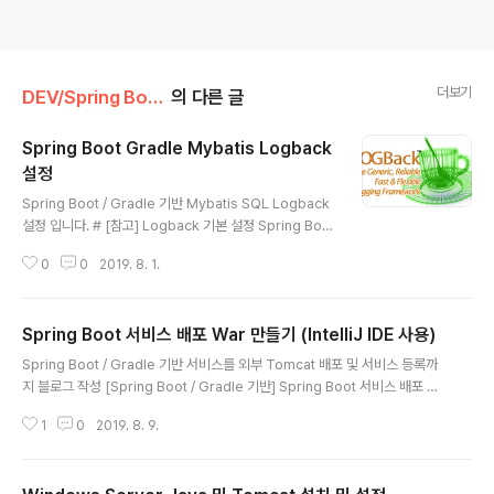
더보기
DEV/Spring Boot
의 다른 글
Spring Boot Gradle Mybatis Logback
설정
글 내용
Spring Boot / Gradle 기반 Mybatis SQL Logback
설정 입니다. # [참고] Logback 기본 설정 Spring Boot
Gradle Logback 설정 # Logback 설정 디렉토리 및
0
0
2019. 8. 1.
파일 구성 - src - main - resources - log - consol
e.xml - file.xml - logback-spring.xml - log4jdbc.l
og4j2.properties # Logback 로그 설정 파일 추가 lo
Spring Boot 서비스 배포 War 만들기 (IntelliJ IDE 사용)
g4jdbc.log4j2.properties : SQL Log Delegator
글 내용
설정log4jdbc.spylogdelegator.name=net.sf.log4
Spring Boot / Gradle 기반 서비스를 외부 Tomcat 배포 및 서비스 등록까
jdbc.log.slf4j.Slf4jSpyLogDelegator log4jdbc.du
지 블로그 작성 [Spring Boot / Gradle 기반] Spring Boot 서비스 배포 W
mp.s..
ar 만들기 (IntelliJ IDE 사용) [Spring Boot / Gradle 기반] Windows Ser
1
0
2019. 8. 9.
ver Java 및 Tomcat 설치 및 설정 [Spring Boot / Gradle 기반] Windo
ws Server 서비스에 Tomcat 등록 및 확인 # Spring Boot War 배포 준비
Gradle build.gradle 설정 Spring Boot Application 설정 Gradle Build