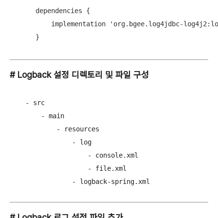
  dependencies {

      implementation 'org.bgee.log4jdbc-log4j2:lo
  }
# Logback 설정 디렉토리 및 파일 구성
    - src

        - main

            - resources

                - log

                    - console.xml

                    - file.xml

                - logback-spring.xml
# Logback 로그 설정 파일 추가