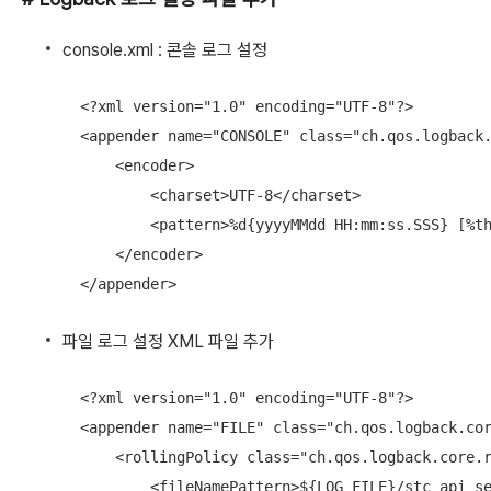
console.xml : 콘솔 로그 설정
  <?xml version="1.0" encoding="UTF-8"?>

  <appender name="CONSOLE" class="ch.qos.logback.
      <encoder>

          <charset>UTF-8</charset>

          <pattern>%d{yyyyMMdd HH:mm:ss.SSS} [%th
      </encoder>

  </appender>
파일 로그 설정 XML 파일 추가
  <?xml version="1.0" encoding="UTF-8"?>

  <appender name="FILE" class="ch.qos.logback.cor
      <rollingPolicy class="ch.qos.logback.core.r
          <fileNamePattern>${LOG_FILE}/stc_api_se