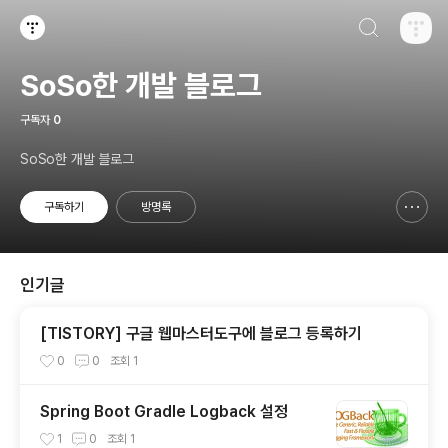
검색하기
티스토리
SoSo한 개발 블로그
구독자
0
SoSo한 개발 블로그
구독하기
방명록
신고하기 레이어
열기
인기글
[TISTORY] 구글 웹마스터도구에 블로그 등록하기
0
0
조회
1
Spring Boot Gradle Logback 설정
1
0
조회
1