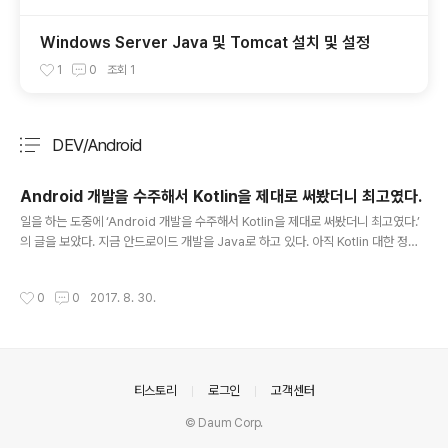
Windows Server Java 및 Tomcat 설치 및 설정
1
0
조회
1
DEV/Android
분류 전체보기
주요 글 목록
Android 개발을 수주해서 Kotlin을 제대로 써봤더니 최고였다.
글 내용
일을 하는 도중에 ‘Android 개발을 수주해서 Kotlin을 제대로 써봤더니 최고였다.’
의 글을 보았다. 지금 안드로이드 개발을 Java로 하고 있다. 아직 Kotlin 대한 정보
와 경험이 없어 접근을 못하고 있다. 하지만, 이 글을 보고 한번 도전해 보고 싶다는
생각이 더 든다. 또 공부를 해야하는 구나 라는 생각에 벌써 지친다. ㅎㅎㅎ GitHub
작성시간
0
0
2017. 8. 30.
에서 활동중이신 Hazealign님이 일본의 omochimetaru님이 Qiita에 올린 And
roid 개발을 수주해서 Kotlin을 제대로 써봤더니 최고였다 번역해서 올려놓은 글이
다. 당장은 아니지만 관심 거리인 Kotlin 흔적을 남겨 놓는다.추후에 다시한번 정독
해야지~ ㅎㅎㅎ# 블로그 글 주소GitHubGist - Android 개발을 수주해서 ..
의안내
티스토리
로그인
고객센터
© Daum Corp.