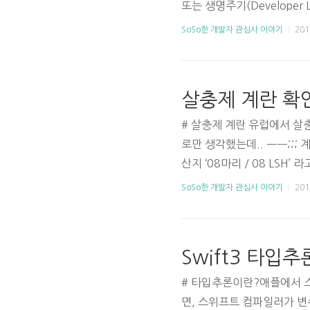
또는 생명주기(Developer
한번 읽어 보세요. 개발자분
SoSo한 개발자 관심사 이야기
2017
발 개발자 인생 엄태형님 블
살충제 계란 확인
# 살충제 계란 유럽에서 살
로만 생각했는데.. ㅡㅡ;;
산지 ‘08마리 / 08 LSH
닐(살충제) 검출경기도 광주
SoSo한 개발자 관심사 이야기
2017
력시 02 대구광역시 03 인
충청남도 11 전라북도 12 전
Swift3 타입추론(
# 타입추론이란?애플에서 
면, 스위프트 컴파일러가 변