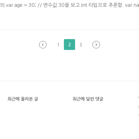
입 정의 var age = 30; // 변수값 30을 보고 Int 타입으로 추론함. var nam
name = "Jaeyoung"; // 변수값 보고 String 타입으로 추론함. # 부록
편할것 같다. 하지만 사용해본 경험이 없거나, 네이밍룰, 개발룰이 없
2
1
3
최근에 올라온 글
최근에 달린 댓글