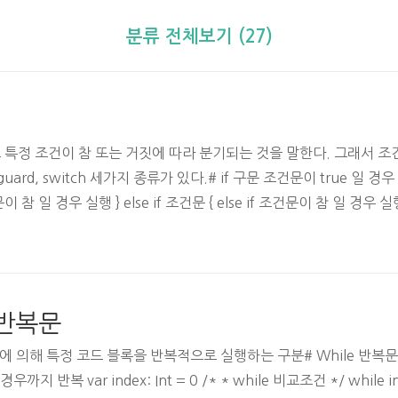
분류 전체보기 (27)
 특정 조건이 참 또는 거짓에 따라 분기되는 것을 말한다. 그래서 
uard, switch 세가지 종류가 있다.# if 구문 조건문이 true 일 
건문이 참 일 경우 실행 } else if 조건문 { else if 조건문이 참 일 경우 
e: String = "JAEYOUNG" if name == "KWAG" { print("당
 "JAEYOUNG" { print("당신에 이름은 JAEYOUNG 이군요.") } e..
e 반복문
건에 의해 특정 코드 블록을 반복적으로 실행하는 구분# While 반복문
복 var index: Int = 0 /* * while 비교조건 */ while index while 비교