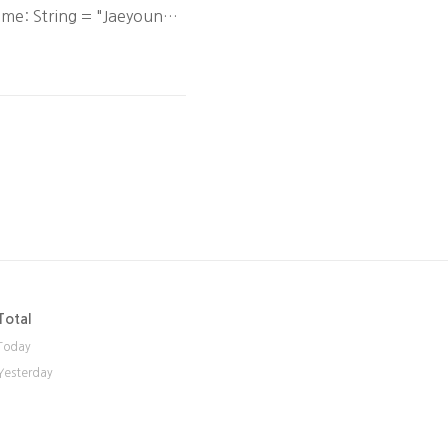
e: String = "Jaeyoung";
JavaScript 공부 또는 사용해
을 경우 오류가 발생하면 디버
Total
Today
Yesterday