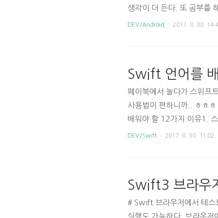
생각이 더 든다. 또 공부를 
omochimetaru님이 Qi
DEV/Android
2017. 8. 30. 14:
다. 당장은 아니지만 관심 거
Gist - Android 개발을 수
Swift 언어를
페이북에서 놀다가 스위프트 
사용법이 편하니까.. ㅎㅎㅎ
배워야 할 12가지 이유1.
다. 2017년 3월 월간 T
DEV/Swift
2017. 8. 30. 11:02
L 프로그래밍 언어 인기도 
썬(Python)에 필적하는 
Swift3 브라
# Swift 브라우저에서 테스
실행도 가능하다. 브라우저에서 할 