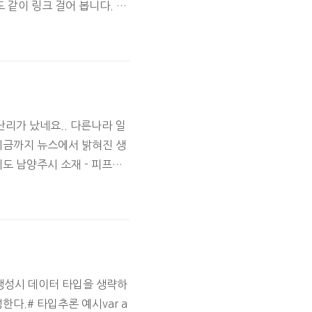
글도 같이 링크 걸어 봅니다. 꼭
 엄태형님 블로그 - 개발새
난리가 났네요.. 다른나라 일
 지금까지 뉴스에서 밝혀진 생
경기도 남양주시 소재 - 피프노
유번호 서울특별시 01 부산광
8 강원도 09 충청북도 10
생성시 데이터 타입을 생략하
다.# 타입추론 예시var a