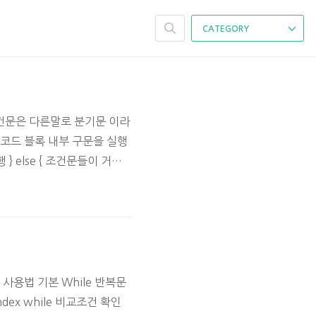
CATEGORY
조건문은 다른말로 분기문 이라
경우 코드 블록 내부 구문을 실행
실행 } else { 조건문들이 거짓
신에 이름은 JAEYOUNG 이군
 사용법 기본 While 반복문
조건 확인