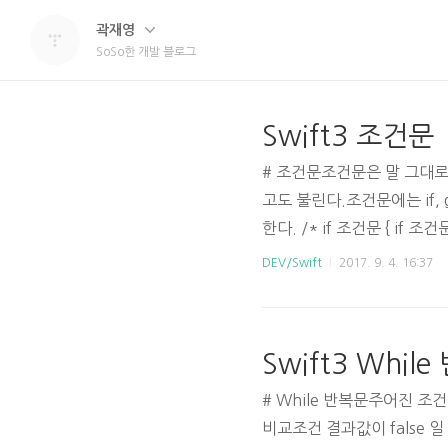
곽재영
SoSo한 개발 블로그
Swift3 조건문
# 조건문조건문은 말 그대로
고도 불린다.조건문에는 if, g
한다. /* if 조건문 { if 조
일 경우 실행 } */ var nam
DEV/Swift
2017. 9. 4. 16:37
요.") } else if name ==
Swift3 Whil
# While 반복문주어진 조
비교조건 결과값이 false 일 경우까지 반