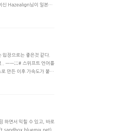
신 Hazealign님이 일본의
최고였다 번역해서 올려놓은 글이
ㅎ# 블로그 글 주소GitHub
는 입장으로는 좋은것 같다.
 ㅡㅡ;;;# 스위프트 언어를
스로 만든 이후 가속도가 붙었
그래밍 언어에 등극했다. PYP
 배우기 쉽다 스위프트는 파이
이핑 하면서 익힐 수 있고, 바로
andbox.bluemix.net)