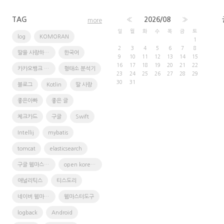
TAG
«
2026/08
»
more
일
월
화
수
목
금
토
log
KOMORAN
1
2
3
4
5
6
7
8
딸을 사랑하는 방법
한국어
9
10
11
12
13
14
15
16
17
18
19
20
21
22
카카오뱅크 체크카드
형태소 분석기
23
24
25
26
27
28
29
30
31
블로그
Kotlin
딸 사랑
좋은아빠
좋은 글
체크카드
구글
Swift
Intellij
mybatis
tomcat
elasticsearch
구글 웹마스터 도구
open korean text
애널리틱스
티스도리
네이버 웹마스터도구
웹마스터도구
logback
Android