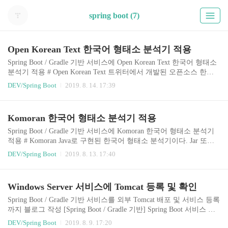
spring boot (7)
Open Korean Text 한국어 형태소 분석기 적용
Spring Boot / Gradle 기반 서비스에 Open Korean Text 한국어 형태소
분석기 적용 # Open Korean Text 트위터에서 개발된 오픈소스 한국
어 처리기이지만, 이제는 Open Korean Text 오픈소스로 변경되었다.
DEV/Spring Boot
2019. 8. 14. 17:39
스칼라로 쓰인 Java 한국어 처리 라이브러리이며, 텍스트 정규화 형
태소 분석기이다. twitter-korean-text Github Open Korean Text Github
# 라이브러리 다운로드 및 라이브러리 적용 Open Korean Text 라이
Komoran 한국어 형태소 분석기 적용
브러리 다운로드 파일 다운로드 및 압축 해제 open-korean-text-2.1.0.j
ar 파일을 프로젝트 라이브러리 폴더에 복사 # Gradle build.gradle 설
Spring Boot / Gradle 기반 서비스에 Komoran 한국어 형태소 분석기
정 Scala 라이브러리를 추가 ..
적용 # Komoran Java로 구현된 한국어 형태소 분석기이다. Jar 또는
Maven/Gradle 형태로 빌드 후 바로 사용이 가능하다. 외부 의존성이
DEV/Spring Boot
2019. 8. 13. 17:40
없어서 설치 후 바로 사용 가능하기에 간단한 서비스에 적용해 사용
하기에 최적인 것 같다. Komoran 공식 사이트 Komoran Githiub Kom
oran 설치 가이드 Komoran 품사표 # Gradle build.gradle 설정 Komora
Windows Server 서비스에 Tomcat 등록 및 확인
n 3.3.4 버전 설정 repositories { maven { url &#39;https://jitpack.io&#3
9; } } dependencies { implementation &#39;com.github.sh..
Spring Boot / Gradle 기반 서비스를 외부 Tomcat 배포 및 서비스 등록
까지 블로그 작성 [Spring Boot / Gradle 기반] Spring Boot 서비스 배
포 War 만들기 (IntelliJ IDE 사용) [Spring Boot / Gradle 기반] Window
DEV/Spring Boot
2019. 8. 9. 17:20